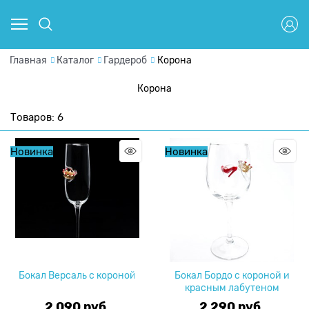
Главная
Каталог
Гардероб
Корона
Корона
Товаров: 6
Новинка
Новинка
Бокал Версаль с короной
Бокал Бордо с короной и
красным лабутеном
2 090
 руб.
2 290
 руб.