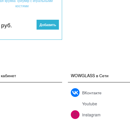
ая кружка Триумф с игральными
костями
 руб.
Добавить
 кабинет
WOWGLASS в Сети
ВКонтакте
Youtube
Instagram